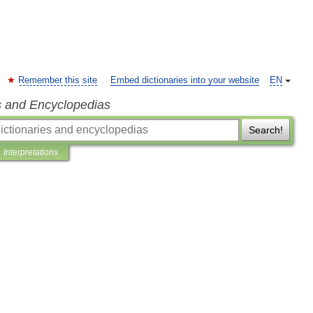
Remember this site
Embed dictionaries into your website
EN
s and Encyclopedias
Search!
Interpretations