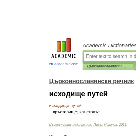
Academic Dictionarie
en-academic.com
Църковнославянски речник
Църковнославянски речник
исходище путей
исходище
путей
кръстовище
;
кръстопът
.
Църковнославянски
речник
.
Павел
Николов
.
2015
.