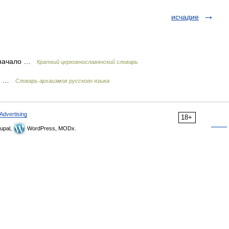
исчадие
, начало …
Краткий церковнославянский словарь
ок …
Cловарь архаизмов русского языка
Advertising
18+
upal,
WordPress, MODx.