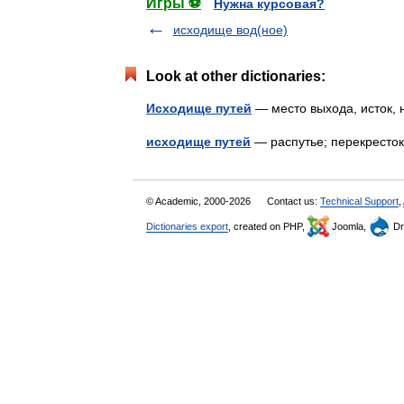
Игры ⚽
Нужна курсовая?
исходище вод(ное)
Look at other dictionaries:
Исходище путей
— место выхода, исток
исходище путей
— распутье; перекрест
© Academic, 2000-2026
Contact us:
Technical Support
,
Dictionaries export
, created on PHP,
Joomla,
Dr